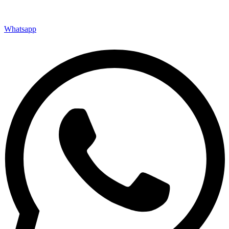
Whatsapp