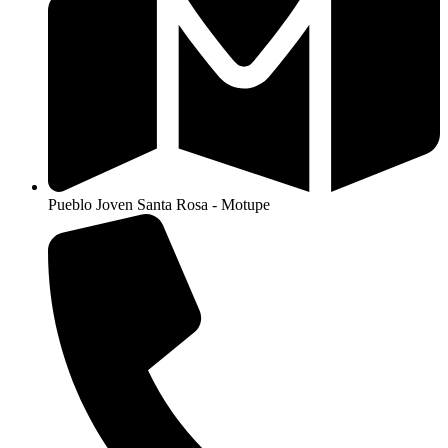
Pueblo Joven Santa Rosa - Motupe