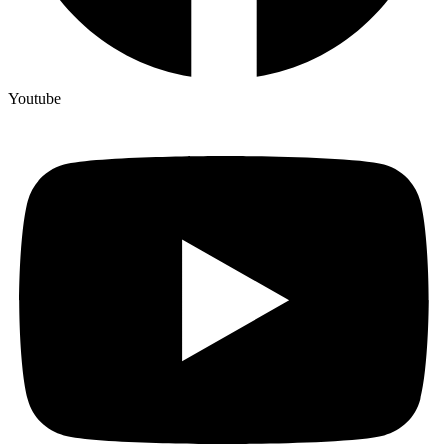
Youtube