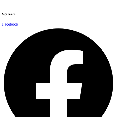
Síganos en:​​
Facebook