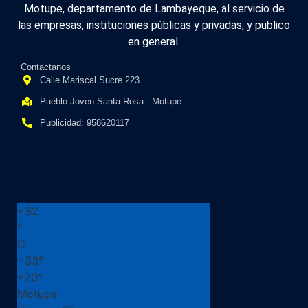
Motupe, departamento de Lambayeque, al servicio de
las empresas, instituciones públicas y privadas, y publico
en general.
Contactanos
Calle Mariscal Sucre 223
Pueblo Joven Santa Rosa - Motupe
Publicidad: 958620117
+
32
°
C
+
33°
+
20°
Motupe