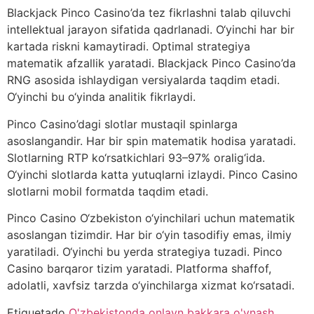
Blackjack Pinco Casino’da tez fikrlashni talab qiluvchi
intellektual jarayon sifatida qadrlanadi. O‘yinchi har bir
kartada riskni kamaytiradi. Optimal strategiya
matematik afzallik yaratadi. Blackjack Pinco Casino’da
RNG asosida ishlaydigan versiyalarda taqdim etadi.
O‘yinchi bu o‘yinda analitik fikrlaydi.
Pinco Casino’dagi slotlar mustaqil spinlarga
asoslangandir. Har bir spin matematik hodisa yaratadi.
Slotlarning RTP ko‘rsatkichlari 93–97% oralig‘ida.
O‘yinchi slotlarda katta yutuqlarni izlaydi. Pinco Casino
slotlarni mobil formatda taqdim etadi.
Pinco Casino O‘zbekiston o‘yinchilari uchun matematik
asoslangan tizimdir. Har bir o‘yin tasodifiy emas, ilmiy
yaratiladi. O‘yinchi bu yerda strategiya tuzadi. Pinco
Casino barqaror tizim yaratadi. Platforma shaffof,
adolatli, xavfsiz tarzda o‘yinchilarga xizmat ko‘rsatadi.
Etiquetado
O'zbekistonda onlayn bakkara o'ynash