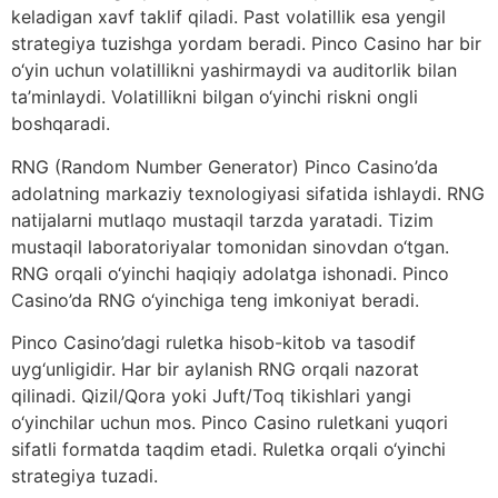
keladigan xavf taklif qiladi. Past volatillik esa yengil
strategiya tuzishga yordam beradi. Pinco Casino har bir
o‘yin uchun volatillikni yashirmaydi va auditorlik bilan
ta’minlaydi. Volatillikni bilgan o‘yinchi riskni ongli
boshqaradi.
RNG (Random Number Generator) Pinco Casino’da
adolatning markaziy texnologiyasi sifatida ishlaydi. RNG
natijalarni mutlaqo mustaqil tarzda yaratadi. Tizim
mustaqil laboratoriyalar tomonidan sinovdan o‘tgan.
RNG orqali o‘yinchi haqiqiy adolatga ishonadi. Pinco
Casino’da RNG o‘yinchiga teng imkoniyat beradi.
Pinco Casino’dagi ruletka hisob-kitob va tasodif
uyg‘unligidir. Har bir aylanish RNG orqali nazorat
qilinadi. Qizil/Qora yoki Juft/Toq tikishlari yangi
o‘yinchilar uchun mos. Pinco Casino ruletkani yuqori
sifatli formatda taqdim etadi. Ruletka orqali o‘yinchi
strategiya tuzadi.