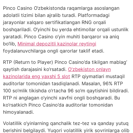
Pinco Casino O‘zbekistonda raqamlarga asoslangan
adolatli tizimi bilan ajralib turadi. Platformadagi
jarayonlar xalqaro sertifikatlangan RNG orqali
boshqariladi. O‘yinchi bu yerda ehtimollar orqali ustunlik
yaratadi. Pinco Casino o‘yin muhiti barqaror va aniq
bo‘lib,
Minimal depozitli kazinolar reytingi
foydalanuvchilarga ongli qarorlar taklif etadi.
RTP (Return to Player) Pinco Casino’da tikilgan mablag‘
qaytish darajasini ko‘rsatadi.
O’zbekiston onlayn
kazinolarida eng yaxshi 5 slot
RTP qiymatlari mustaqil
auditorlar tomonidan tasdiqlanadi. Masalan, 96% RTP
100 so‘mlik tikishda o‘rtacha 96 so‘m qaytishini bildiradi.
RTP ni anglagan o‘yinchi xavfni ongli boshqaradi. Bu
ko‘rsatkich Pinco Casino’da auditorlar tomonidan
himoyalanadi.
Volatillik o‘yinlarning qanchalik tez-tez va qanday yutuq
berishini belgilaydi. Yuqori volatillik yirik sovrinlarga olib