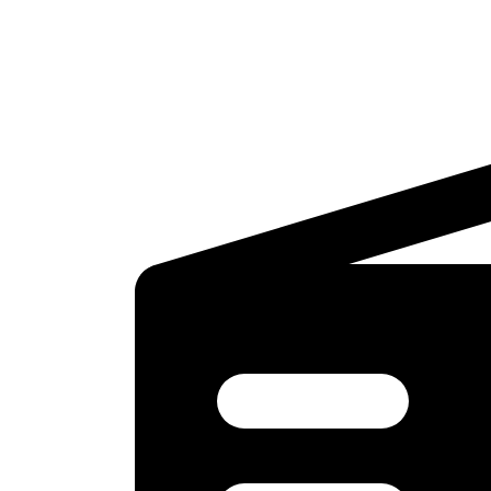
Ir
al
contenido