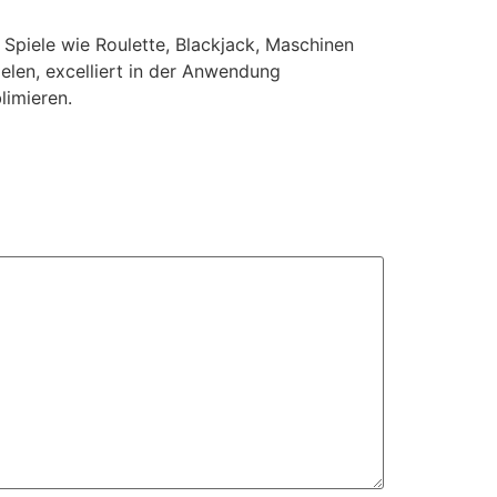
Spiele wie Roulette, Blackjack, Maschinen
elen, excelliert in der Anwendung
limieren.