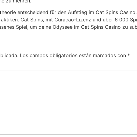
he zu mehren.
heorie entscheidend für den Aufstieg im Cat Spins Casino. 
 Taktiken. Cat Spins, mit Curaçao-Lizenz und über 6 000 Spi
ssenes Spiel, um deine Odyssee im Cat Spins Casino zu sub
blicada.
Los campos obligatorios están marcados con
*