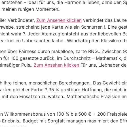
ntstehen – ideal für uns, die Harmonie lieben, ohne den Spr
in meinen ruhigen Momenten..
iler Verbündeter,
Zum Ansehen klicken
verbindet das Laune 
hwebe, streichelnd jede Karte wie ein Schnurren !. Eine gest
 nicht wahr ?. Jeder Atemzug entsteht aus der liebevollen 
virtuellen Unbekannten lache.. Wahrhaftig den Klassikern tr
hen über Fairness durch makellose, zarte RNG.. Zwischen 9
ür 100 gesetzte zurück, im Durchschnitt – Mathematik, die m
elmäßiger Puls..
Zum Ansehen klicken
Für uns, Liebhaber de
ch ihre feinen, menschlichen Berechnungen.. Das Gewicht e
 Karten gleicher Farbe ? 35 % greifbare Hoffnung, die mich i
 mit den Einsätzen zu walzen.. Mathematische Präzision 
n Willkommensbonus von 100 % bis 500 € + 200 Freispiele, 
 Erlebnis.. Budget mit Sorgfalt managen maximiert den Eff