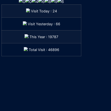
Visit Today : 24
Visit Yesterday : 66
This Year : 19787
Total Visit : 46896