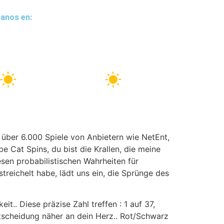
anos en:​​
28°C
9 Ago
27°C
10 Ago
2
 über 6.000 Spiele von Anbietern wie NetEnt,
 Cat Spins, du bist die Krallen, die meine
esen probabilistischen Wahrheiten für
reichelt habe, lädt uns ein, die Sprünge des
t.. Diese präzise Zahl treffen : 1 auf 37,
ntscheidung näher an dein Herz.. Rot/Schwarz