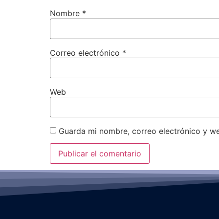
Nombre
*
Correo electrónico
*
Web
Guarda mi nombre, correo electrónico y w