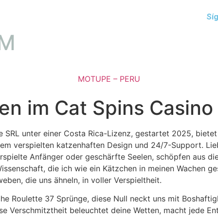
Síg
FM
Chiclayo
8 Ago
MOTUPE – PERU
len im Cat Spins Casino
SRL unter einer Costa Rica-Lizenz, gestartet 2025, bietet
em verspielten katzenhaften Design und 24/7-Support. Liebe
verspielte Anfänger oder geschärfte Seelen, schöpfen aus di
ssenschaft, die ich wie ein Kätzchen in meinen Wachen gest
eben, die uns ähneln, in voller Verspieltheit.
e Roulette 37 Sprünge, diese Null neckt uns mit Boshaftigkei
iese Verschmitztheit beleuchtet deine Wetten, macht jede E