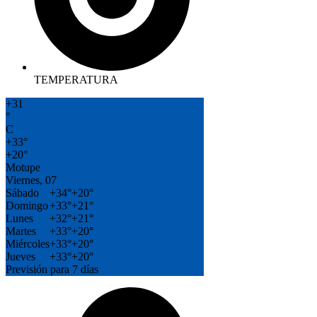
TEMPERATURA
+
31
°
C
+
33°
+
20°
Motupe
Viernes, 07
Sábado
+
34°
+
20°
Domingo
+
33°
+
21°
Lunes
+
32°
+
21°
Martes
+
33°
+
20°
Miércoles
+
33°
+
20°
Jueves
+
33°
+
20°
Previsión para 7 días