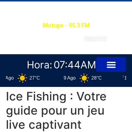
Escúchanos en vivo en:
Motupe - 95.3 FM
Síganos en:​​
Hora:
07:44AM
MOTUPE – PERU
 Ago
27°C
9 Ago
28°C
10 A
Ice Fishing : Votre
guide pour un jeu
live captivant