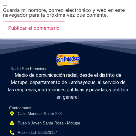
Guarda mi nombre, correo electrónico y web en este
navegador para la próxima vez que comente.
Radio San Francisco
Medio de comunicación radial, desde el distrito de
Motupe, departamento de Lambayeque, al servicio de
las empresas, instituciones públicas y privadas, y publico
en general.
Contactanos
Calle Mariscal Sucre 223
Pueblo Joven Santa Rosa - Motupe
Publicidad: 958620117