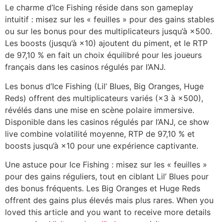
Le charme d’Ice Fishing réside dans son gameplay
intuitif : misez sur les « feuilles » pour des gains stables
ou sur les bonus pour des multiplicateurs jusqu’à ×500.
Les boosts (jusqu’à ×10) ajoutent du piment, et le RTP
de 97,10 % en fait un choix équilibré pour les joueurs
français dans les casinos régulés par l’ANJ.
Les bonus d’Ice Fishing (Lil’ Blues, Big Oranges, Huge
Reds) offrent des multiplicateurs variés (×3 à ×500),
révélés dans une mise en scène polaire immersive.
Disponible dans les casinos régulés par l’ANJ, ce show
live combine volatilité moyenne, RTP de 97,10 % et
boosts jusqu’à ×10 pour une expérience captivante.
Une astuce pour Ice Fishing : misez sur les « feuilles »
pour des gains réguliers, tout en ciblant Lil’ Blues pour
des bonus fréquents. Les Big Oranges et Huge Reds
offrent des gains plus élevés mais plus rares. When you
loved this article and you want to receive more details