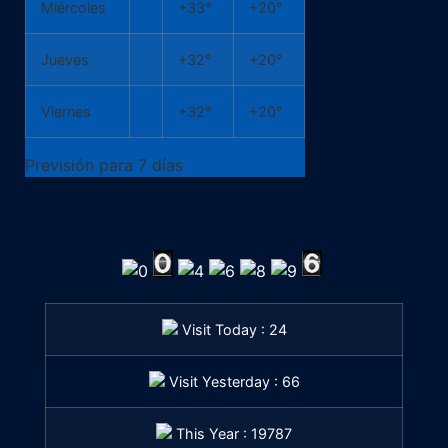
Miércoles
+
33°
+
20°
Jueves
+
32°
+
20°
Viernes
+
32°
+
20°
Previsión para 7 días
Visit Today : 24
Visit Yesterday : 66
This Year : 19787